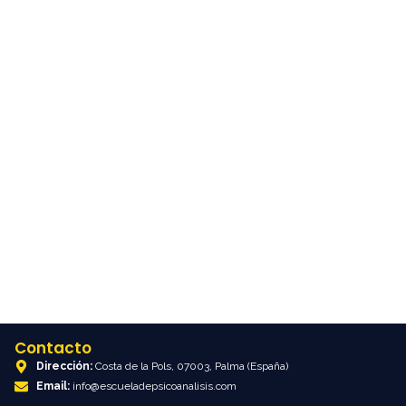
¿Quiénes somos realmente? El
lenguaje que nos construye.
agosto 14, 2023
/
No Comments
¿Quiénes somos realmente? La identidad según Lacan
La pregunta “¿quiénes somos realmente?” ha
acompañado al ser humano a lo largo de la historia,
desde la filosofía...
Read More
Contacto
Dirección:
Costa de la Pols, 07003, Palma (España)
Email:
info@escueladepsicoanalisis.com