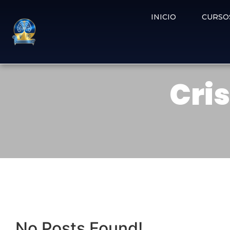
INICIO
CURSO
Cris
No Posts Found!