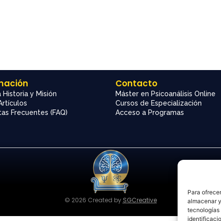
mación
Contacto
 Historia y Misión
Máster en Psicoanálisis Online
Artículos
Cursos de Especialización
as Frecuentes (FAQ)
Acceso a Programas
Para ofrecer
© 2026 Created by
SGCreative
almacenar y/
tecnologías
identificaci