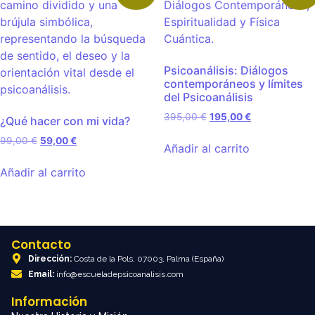
Psicoanálisis: Diálogos
contemporáneos y límites
del Psicoanálisis
395,00
€
195,00
€
¿Qué hacer con mi vida?
99,00
€
59,00
€
Añadir al carrito
Añadir al carrito
Contacto
Dirección:
Costa de la Pols, 07003, Palma (España)
Email:
info@escueladepsicoanalisis.com
Información