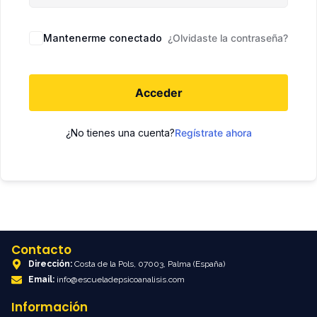
Mantenerme conectado
¿Olvidaste la contraseña?
Acceder
¿No tienes una cuenta?
Regístrate ahora
Contacto
Dirección:
Costa de la Pols, 07003, Palma (España)
Email:
info@escueladepsicoanalisis.com
Información