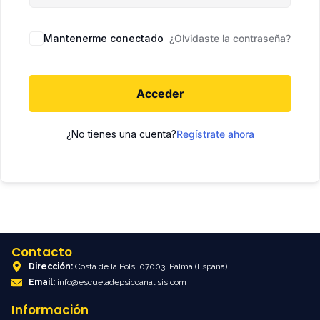
Mantenerme conectado
¿Olvidaste la contraseña?
Acceder
¿No tienes una cuenta?
Regístrate ahora
Contacto
Dirección:
Costa de la Pols, 07003, Palma (España)
Email:
info@escueladepsicoanalisis.com
Información