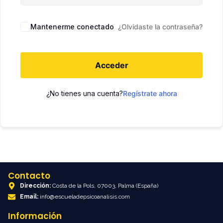
Mantenerme conectado
¿Olvidaste la contraseña?
Acceder
¿No tienes una cuenta?
Regístrate ahora
Contacto
Dirección:
Costa de la Pols, 07003, Palma (España)
Email:
info@escueladepsicoanalisis.com
Información