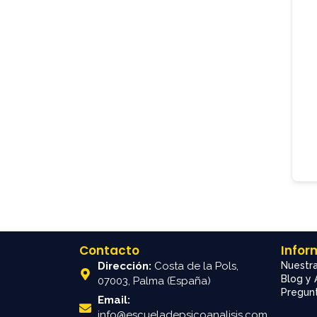
Contacto
Infor
Dirección:
Costa de la Pols,
Nuestra
Blog y 
07003, Palma (España)
Pregunt
Email:
info@escueladepsicoanalisis.com