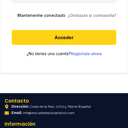
Mantenerme conectado
¿Olvidaste la contraseña?
Acceder
¿No tienes una cuenta?
Regístrate ahora
Contacto
Dirección:
Costa de la Pols, 07003, Palma (España)
Email:
info@escueladepsicoanalisis.com
Información