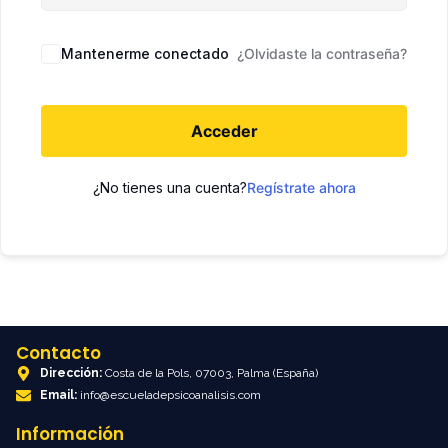
Mantenerme conectado
¿Olvidaste la contraseña?
Acceder
¿No tienes una cuenta?
Regístrate ahora
Contacto
Dirección:
Costa de la Pols, 07003, Palma (España)
Email:
info@escueladepsicoanalisis.com
Información