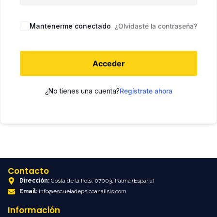
Mantenerme conectado
¿Olvidaste la contraseña?
Acceder
¿No tienes una cuenta?
Regístrate ahora
Contacto
Dirección:
Costa de la Pols, 07003, Palma (España)
Email:
info@escueladepsicoanalisis.com
Información