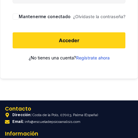
Mantenerme conectado
¿Olvidaste la contraseña?
Acceder
¿No tienes una cuenta?
Regístrate ahora
Contacto
Dirección:
Costa de la Pols, 07003, Palma (España)
Email:
info@escueladepsicoanalisis.com
Información