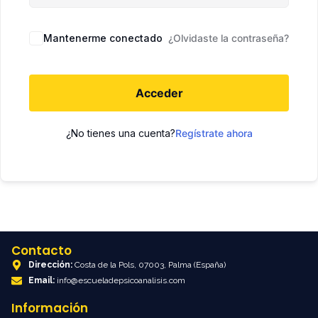
Mantenerme conectado
¿Olvidaste la contraseña?
Acceder
¿No tienes una cuenta?
Regístrate ahora
Contacto
Dirección:
Costa de la Pols, 07003, Palma (España)
Email:
info@escueladepsicoanalisis.com
Información