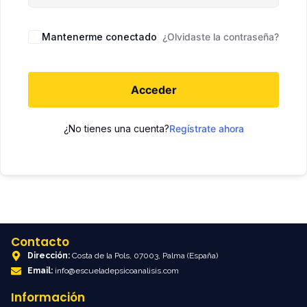
Mantenerme conectado
¿Olvidaste la contraseña?
Acceder
¿No tienes una cuenta?
Regístrate ahora
Contacto
Dirección:
Costa de la Pols, 07003, Palma (España)
Email:
info@escueladepsicoanalisis.com
Información