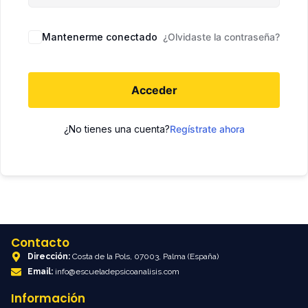
Mantenerme conectado
¿Olvidaste la contraseña?
Acceder
¿No tienes una cuenta?
Regístrate ahora
Contacto
Dirección:
Costa de la Pols, 07003, Palma (España)
Email:
info@escueladepsicoanalisis.com
Información