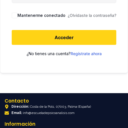
Mantenerme conectado
¿Olvidaste la contraseña?
Acceder
¿No tienes una cuenta?
Regístrate ahora
Contacto
Dirección:
Costa de la Pols, 07003, Palma (España)
Email:
info@escueladepsicoanalisis.com
Información