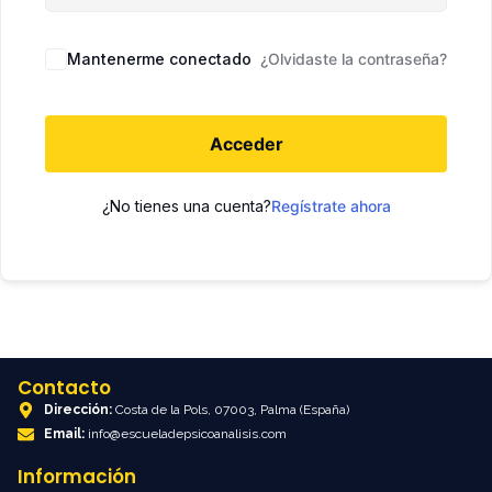
Mantenerme conectado
¿Olvidaste la contraseña?
Acceder
¿No tienes una cuenta?
Regístrate ahora
Contacto
Dirección:
Costa de la Pols, 07003, Palma (España)
Email:
info@escueladepsicoanalisis.com
Información