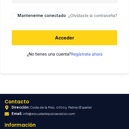
Mantenerme conectado
¿Olvidaste la contraseña?
Acceder
¿No tienes una cuenta?
Regístrate ahora
Contacto
Dirección:
Costa de la Pols, 07003, Palma (España)
Email:
info@escueladepsicoanalisis.com
Información