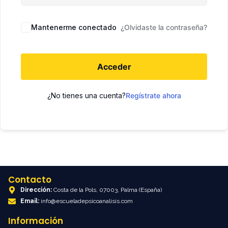
Mantenerme conectado
¿Olvidaste la contraseña?
Acceder
¿No tienes una cuenta?
Regístrate ahora
Contacto
Dirección:
Costa de la Pols, 07003, Palma (España)
Email:
info@escueladepsicoanalisis.com
Información