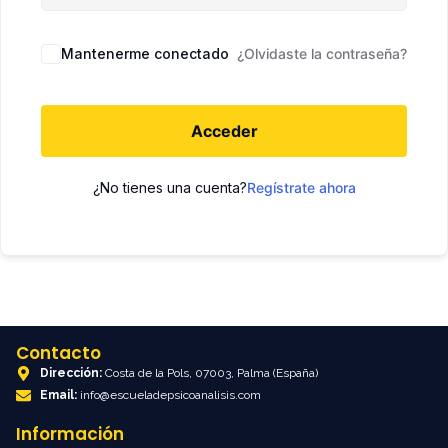
Mantenerme conectado
¿Olvidaste la contraseña?
Acceder
¿No tienes una cuenta?
Regístrate ahora
Contacto
Dirección:
Costa de la Pols, 07003, Palma (España)
Email:
info@escueladepsicoanalisis.com
Información