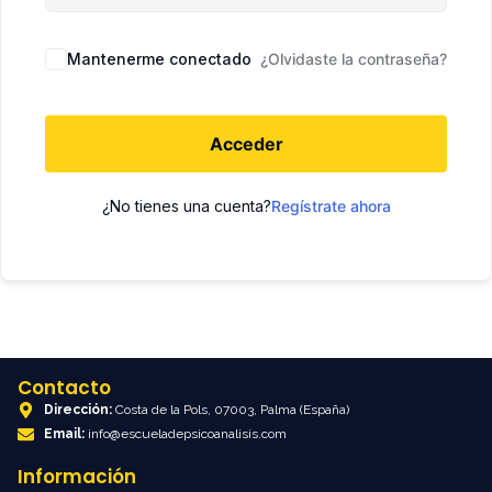
Mantenerme conectado
¿Olvidaste la contraseña?
Acceder
¿No tienes una cuenta?
Regístrate ahora
Contacto
Dirección:
Costa de la Pols, 07003, Palma (España)
Email:
info@escueladepsicoanalisis.com
Información