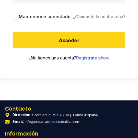
Mantenerme conectado
¿Olvidaste la contraseña?
Acceder
¿No tienes una cuenta?
Regístrate ahora
Contacto
Dirección:
Costa de la Pols, 07003, Palma (España)
Email:
info@escueladepsicoanalisis.com
Información