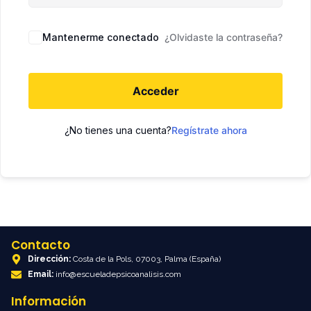
Mantenerme conectado
¿Olvidaste la contraseña?
Acceder
¿No tienes una cuenta?
Regístrate ahora
Contacto
Dirección:
Costa de la Pols, 07003, Palma (España)
Email:
info@escueladepsicoanalisis.com
Información