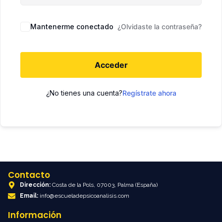
Mantenerme conectado
¿Olvidaste la contraseña?
Acceder
¿No tienes una cuenta?
Regístrate ahora
Contacto
Dirección:
Costa de la Pols, 07003, Palma (España)
Email:
info@escueladepsicoanalisis.com
Información