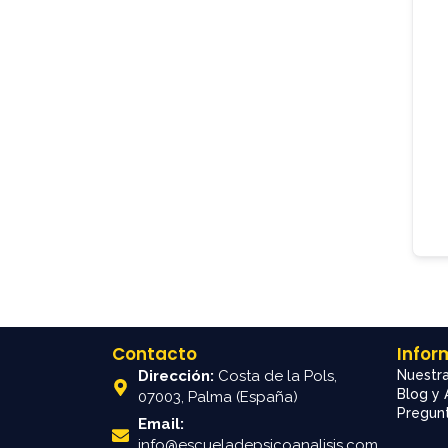
Contacto
Infor
Dirección:
Costa de la Pols,
Nuestra
Blog y 
07003, Palma (España)
Pregunt
Email:
info@escueladepsicoanalisis.com