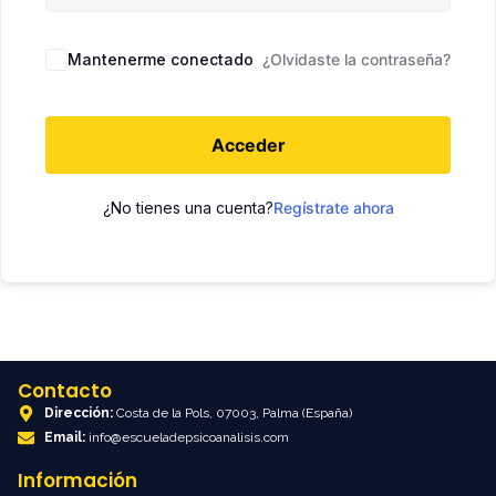
Mantenerme conectado
¿Olvidaste la contraseña?
Acceder
¿No tienes una cuenta?
Regístrate ahora
Contacto
Dirección:
Costa de la Pols, 07003, Palma (España)
Email:
info@escueladepsicoanalisis.com
Información