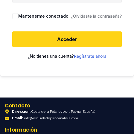
Mantenerme conectado
¿Olvidaste la contraseña?
Acceder
¿No tienes una cuenta?
Regístrate ahora
Contacto
Dirección:
Costa de la Pols, 07003, Palma (España)
Email:
info@escueladepsicoanalisis.com
Información