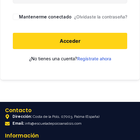
Mantenerme conectado
¿Olvidaste la contraseña?
Acceder
¿No tienes una cuenta?
Regístrate ahora
Contacto
Dirección:
Costa de la Pols, 07003, Palma (España)
Email:
info@escueladepsicoanalisis.com
Información