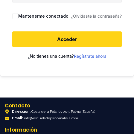
Mantenerme conectado
¿Olvidaste la contraseña?
Acceder
¿No tienes una cuenta?
Regístrate ahora
Contacto
Dirección:
Costa de la Pols, 07003, Palma (España)
Email:
info@escueladepsicoanalisis.com
Información