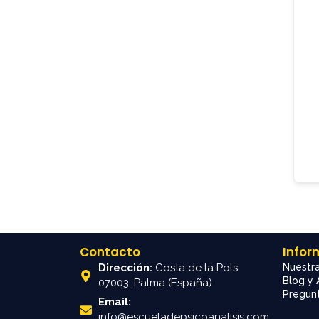
Contacto
Infor
Dirección:
Costa de la Pols,
Nuestra
Blog y 
07003, Palma (España)
Pregunt
Email:
info@escueladepsicoanalisis.com