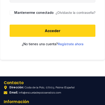
Mantenerme conectado
¿Olvidaste la contraseña?
Acceder
¿No tienes una cuenta?
Regístrate ahora
Contacto
Dirección:
Costa de la Pols, 07003, Palma (España)
Email:
info@escueladepsicoanalisis.com
Información