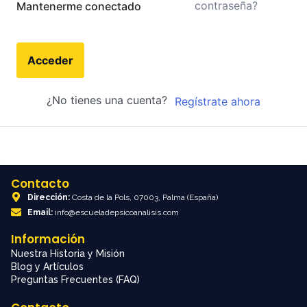
contraseña?
Mantenerme conectado
Acceder
¿No tienes una cuenta?
Regístrate ahora
Contacto
Dirección:
Costa de la Pols, 07003, Palma (España)
Email:
info@escueladepsicoanalisis.com
Información
Nuestra Historia y Misión
Blog y Artículos
Preguntas Frecuentes (FAQ)