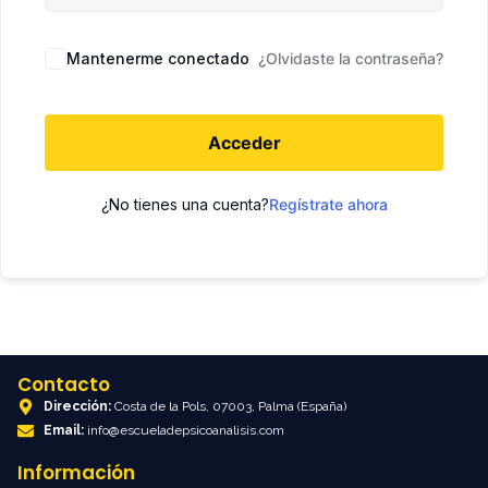
Mantenerme conectado
¿Olvidaste la contraseña?
Acceder
¿No tienes una cuenta?
Regístrate ahora
Contacto
Dirección:
Costa de la Pols, 07003, Palma (España)
Email:
info@escueladepsicoanalisis.com
Información