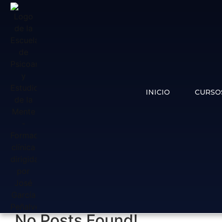
M
INICIO
CURSO
No Posts Found!